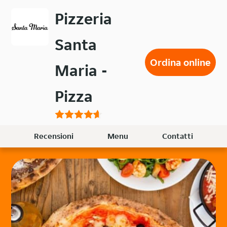
Passa
Pizzeria
al
contenuto
Santa
principale
Ordina online
Maria -
Pizza
Recensioni
Menu
Contatti